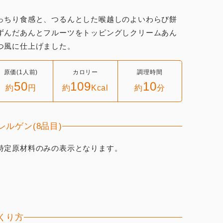
っちり食感と、つるんとした喉越しのよいわらび餅
ずんだあんとフルーツをトッピングしクリームあん
つ風に仕上げました。
原価(1人前)
カロリー
調理時間
50
109
10
約
円
約
Kcal
約
分
レルゲン(8品目)
特定原材料のみの表示となります。
くり方