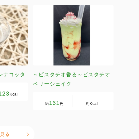
ンナコッタ
～ピスタチオ香る～ピスタチオ
ベリーシェイク
123
Kcal
161
約
円
約
Kcal
見る