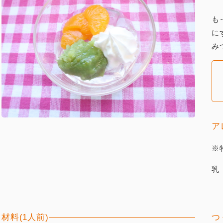
も
に
み
ア
※
乳
材料(1人前)
つ