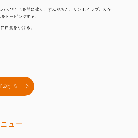
.水わらびもちを器に盛り、ずんだあん、サンホイップ、みか
んをトッピングする。
1.に白蜜をかける。
印刷する
ニュー