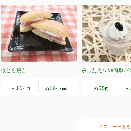
桜どら焼き
余った黒豆de簡単パ
104
164
55
約
円
約
Kcal
約
円
約
メニュー一覧を