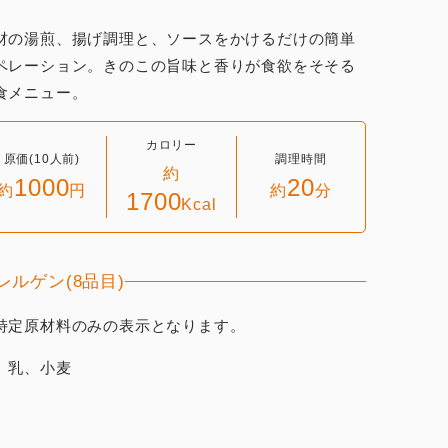
材の湯煎、揚げ調理と、ソースをかけるだけの簡単
ペレーション。きのこの旨味と香りが食欲をそそる
食メニュー。
カロリー
原価(10人前)
調理時間
約
1000
20
約
円
約
分
1700
Kcal
レルゲン(8品目)
特定原材料のみの表示となります。
、乳、小麦