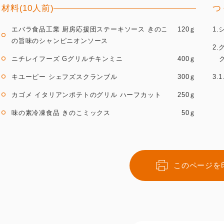
材料(10人前)
つ
エバラ食品工業 厨房応援団ステーキソース きのこ
120ｇ
1
の旨味のシャンピニオンソース
2
ニチレイフーズ Gグリルチキンミニ
400ｇ
キユーピー シェフズスクランブル
300ｇ
3
カゴメ イタリアンポテトのグリル ハーフカット
250ｇ
味の素冷凍食品 きのこミックス
50ｇ
このページを