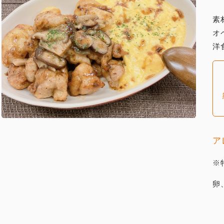
素
オ
洋
ア
※
卵