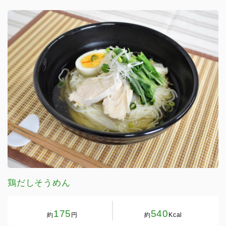
鶏だしそうめん
175
540
約
円
約
Kcal