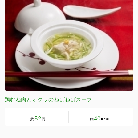
鶏むね肉とオクラのねばねばスープ
52
40
約
円
約
Kcal