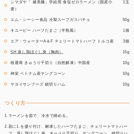
シマダヤ「 健美麺」学給用 食塩ゼロラーメン（国産小
1玉
麦）
エム・シーシー食品 冷製スープガスパチョ
50g
キユーピー ハーフたまご（半熟風）
1個
エア・ウォーターA＆F チェリートマトハーフ トルコ産
3個
SH 蒸し鶏ほぐし身（胸肉）
15g
桜通商 きゅうり千切り（自然解凍）中国産
10g
神栄 ベトナム産ヤングコーン
10g
ヤヨイサンフーズ 細切りハム
10g
つくり方
1.ラーメンを茹で、冷水で締める。
2.器に1.を盛り付け、解凍したハーフたまご、チェリートマトハー
フ、蒸し鶏ほぐし身、きゅうり千切り、ヤングコーン、細切りハ