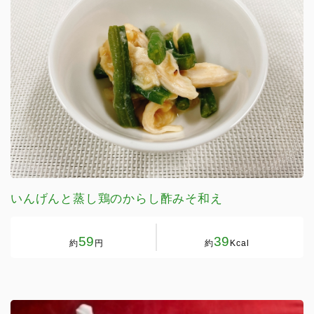
いんげんと蒸し鶏のからし酢みそ和え
59
39
約
円
約
Kcal