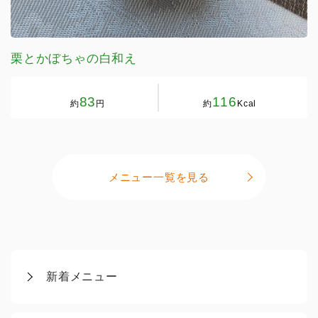
栗とかぼちゃの白和え
83
116
約
円
約
Kcal
メニュー一覧を見る
新着メニュー