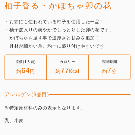
柚子香る・かぼちゃ卯の花
・お節にも使われている柚子を使用した一品！
・柚子皮入りの爽やかでしっとりした卯の花です。
・かぼちゃを足す事で濃厚さと甘みを追加！
・具材が細かい為、均一に盛り付けやすいです
原価(1人前)
カロリー
調理時間
64
77
7
約
円
約
Kcal
約
分
アレルゲン(8品目)
※特定原材料のみの表示となります。
乳、小麦