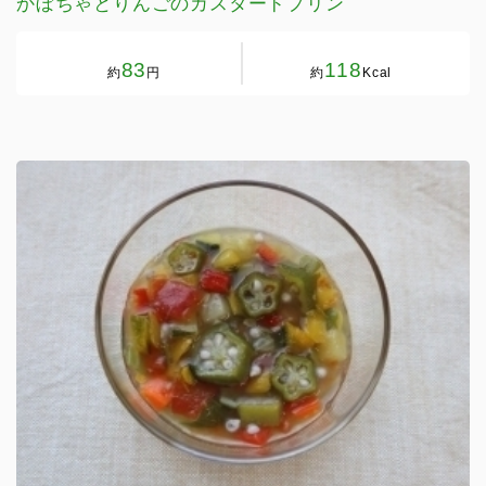
かぼちゃとりんごのカスタードプリン
83
118
約
円
約
Kcal