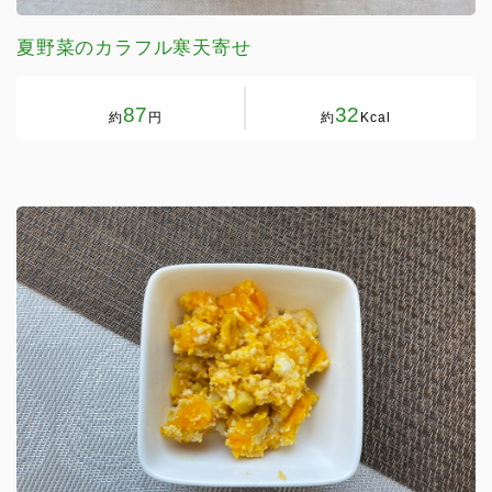
夏野菜のカラフル寒天寄せ
87
32
約
円
約
Kcal