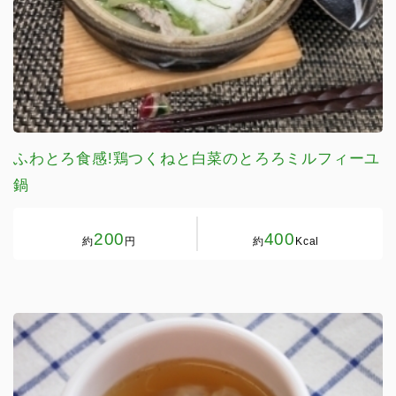
ふわとろ食感!鶏つくねと白菜のとろろミルフィーユ
鍋
200
400
約
円
約
Kcal