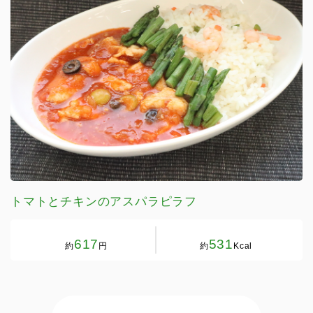
トマトとチキンのアスパラピラフ
617
531
約
円
約
Kcal