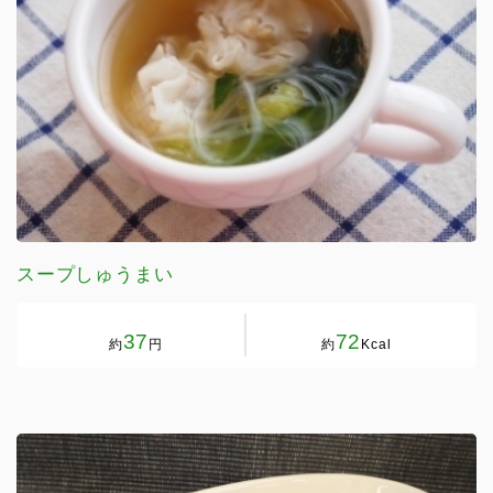
スープしゅうまい
37
72
約
円
約
Kcal