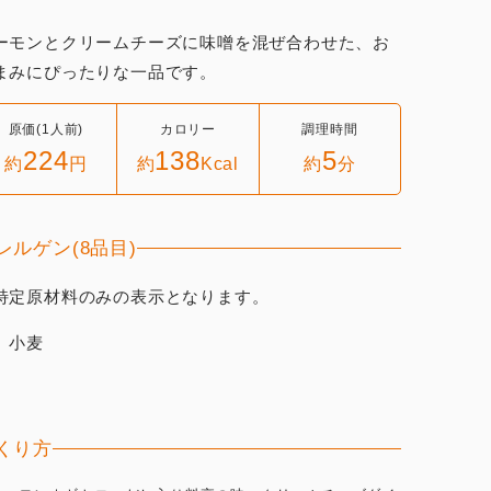
ーモンとクリームチーズに味噌を混ぜ合わせた、お
まみにぴったりな一品です。
原価(1人前)
カロリー
調理時間
224
138
5
約
円
約
Kcal
約
分
レルゲン(8品目)
特定原材料のみの表示となります。
、小麦
くり方