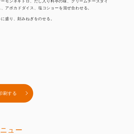
.サーモンネギトロ、だし入り料亭の味、クリームチーズダイ
ス、アボカドダイス、塩コショーを混ぜ合わせる。
.器に盛り、刻みねぎをのせる。
印刷する
ニュー