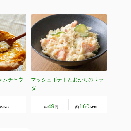
ラムチャウ
マッシュポテトとおからのサラ
ダ
49
160
約
Kcal
約
円
約
Kcal