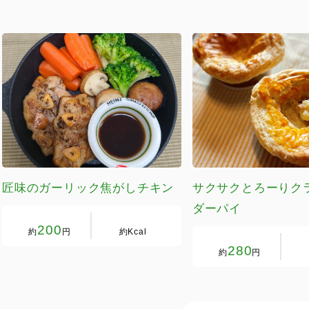
匠味のガーリック焦がしチキン
サクサクとろーりク
ダーパイ
200
約
円
約
Kcal
280
約
円