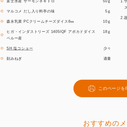
富士水産 サーモンネギトロ
50ｇ
1
マルコメ だし入り料亭の味
5ｇ
2
森永乳業 PCクリームチーズダイス8㎜
10ｇ
ヒガ・インダストリーズ 1405IQF アボカドダイス
18ｇ
ペルー産
SH 塩コショー
少々
刻みねぎ
適量
このページを
おすすめのメ