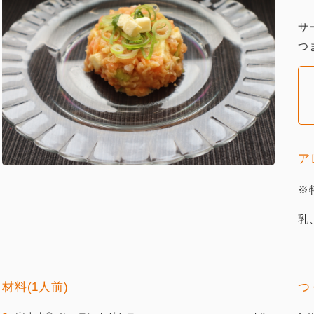
サ
つ
ア
※
乳
材料(1人前)
つ