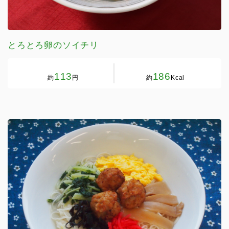
とろとろ卵のソイチリ
113
186
約
円
約
Kcal