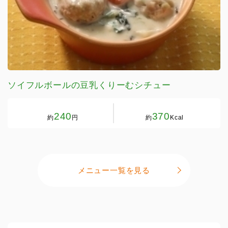
ソイフルボールの豆乳くりーむシチュー
240
370
約
円
約
Kcal
メニュー一覧を見る