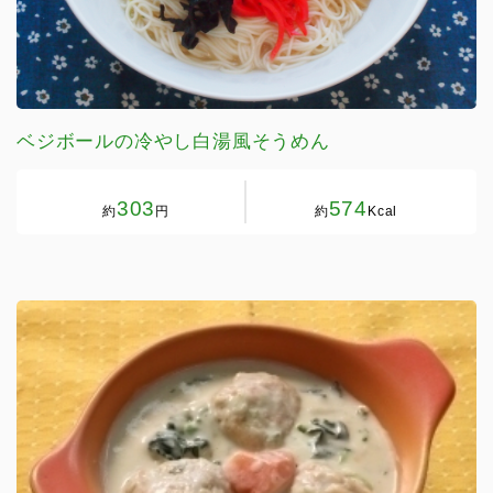
ベジボールの冷やし白湯風そうめん
303
574
約
円
約
Kcal