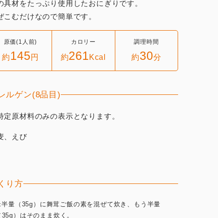
の具材をたっぷり使用したおにぎりです。
ぜこむだけなので簡単です。
原価(1人前)
カロリー
調理時間
145
261
30
約
円
約
Kcal
約
分
レルゲン(8品目)
特定原材料のみの表示となります。
麦、えび
くり方
.米半量（35g）に舞茸ご飯の素を混ぜて炊き、もう半量
（35g）はそのまま炊く。