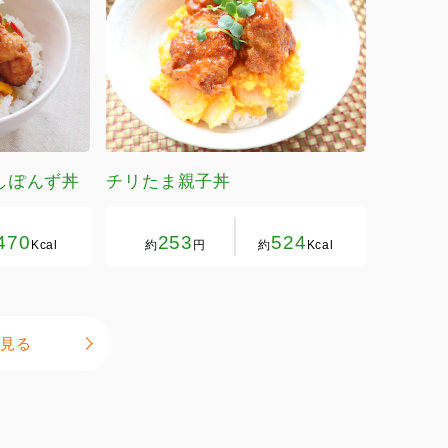
しぽんず丼
チリたま親子丼
470
253
524
Kcal
約
円
約
Kcal
見る