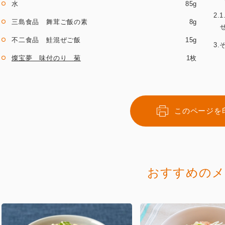
水
85g
2
三島食品 舞茸ご飯の素
8g
不二食品 鮭混ぜご飯
15g
3
燦宝夢 味付のり 菊
1枚
このページを
おすすめのメ