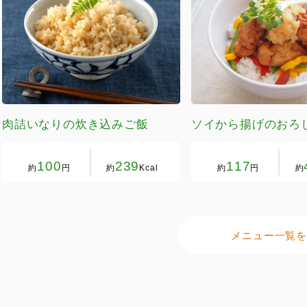
肉詰いなりの炊き込みご飯
ソイから揚げのおろ
100
239
117
約
円
約
Kcal
約
円
約
メニュー一覧を