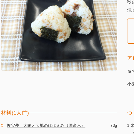
秋
混
ア
※
小
材料(1人前)
つ
燦宝夢 太陽と大地のほほえみ（国産米）
70g
1