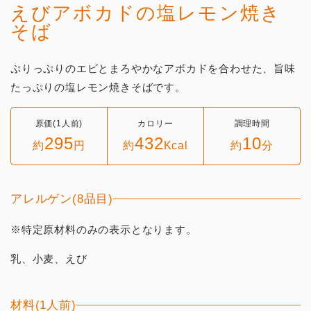
えびアボカドの塩レモン焼き
そば
ぷりっぷりのエビとまろやかなアボカドを合わせた、旨味
たっぷりの塩レモン焼きそばです。
原価(1人前)
カロリー
調理時間
295
432
10
約
円
約
Kcal
約
分
アレルゲン(8品目)
※特定原材料のみの表示となります。
乳、小麦、えび
材料(1人前)