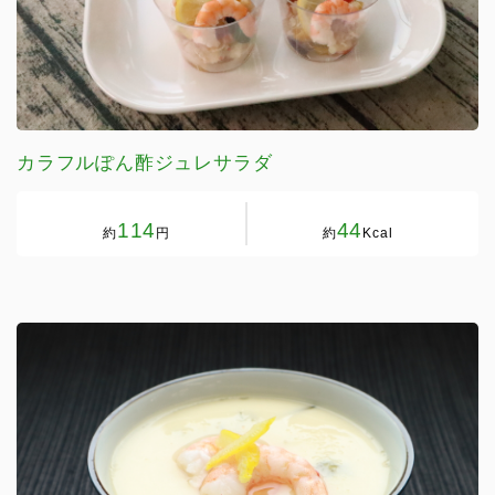
カラフルぽん酢ジュレサラダ
114
44
約
円
約
Kcal