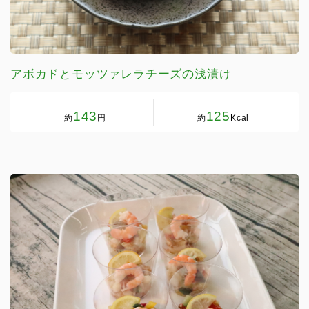
アボカドとモッツァレラチーズの浅漬け
143
125
約
円
約
Kcal