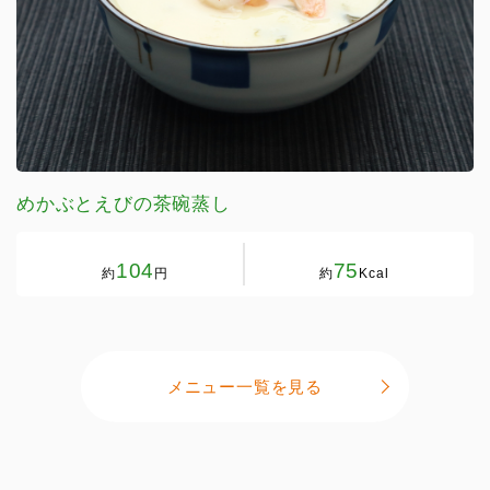
めかぶとえびの茶碗蒸し
104
75
約
円
約
Kcal
メニュー一覧を見る