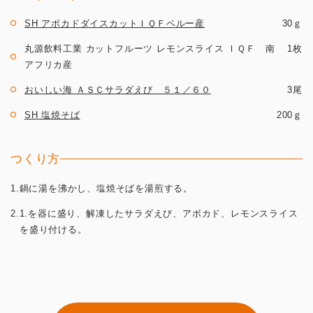
SH アボカドダイスカットＩＱＦペルー産
30ｇ
丸源飲料工業 カットフルーツ レモンスライス ＩＱＦ 南
1枚
アフリカ産
おいしい海 ＡＳＣサラダえび ５１／６０
3尾
SH 塩焼そば
200ｇ
つくり方
1.鍋に湯を沸かし、塩焼そばを湯煎する。
2.1.を器に盛り、解凍したサラダえび、アボカド、レモンスライス
を盛り付ける。