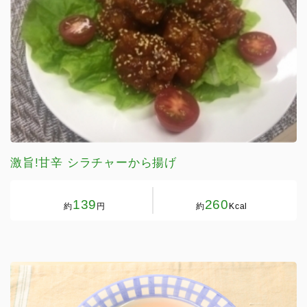
激旨!甘辛 シラチャーから揚げ
139
260
約
円
約
Kcal