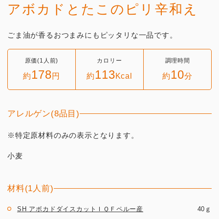
アボカドとたこのピリ辛和え
ごま油が香るおつまみにもピッタリな一品です。
原価(1人前)
カロリー
調理時間
178
113
10
約
円
約
Kcal
約
分
アレルゲン(8品目)
※特定原材料のみの表示となります。
小麦
材料(1人前)
SH アボカドダイスカットＩＱＦペルー産
40ｇ