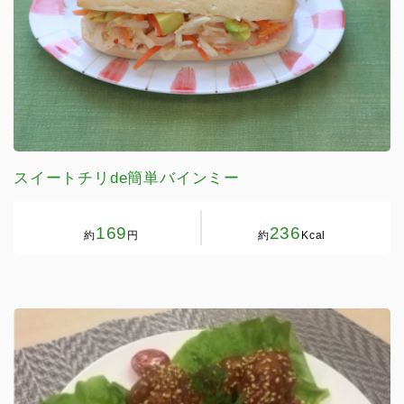
スイートチリde簡単バインミー
169
236
約
円
約
Kcal