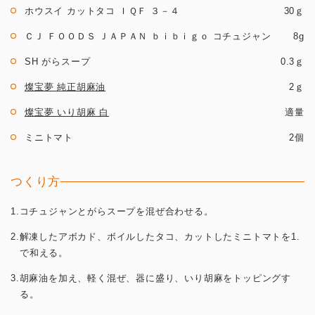
ホウスイ カットタコ ＩＱＦ ３－４
30ｇ
ＣＪ ＦＯＯＤＳ ＪＡＰＡＮ ｂｉｂｉｇｏ コチュジャン
8g
SH がらスープ
0.3ｇ
燦宝夢 純正胡麻油
2ｇ
燦宝夢 いり胡麻 白
適量
ミニトマト
2個
つくり方
1.コチュジャンとがらスープを混ぜ合わせる。
2.解凍したアボカド、ボイルしたタコ、カットしたミニトマトを1.
で和える。
3.胡麻油を加え、軽く混ぜ、器に盛り、いり胡麻をトッピングす
る。