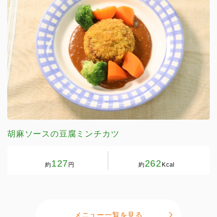
胡麻ソースの豆腐ミンチカツ
127
262
約
円
約
Kcal
メニュー一覧を見る