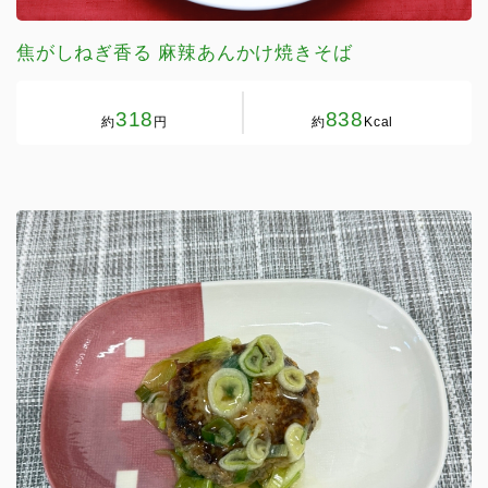
焦がしねぎ香る 麻辣あんかけ焼きそば
318
838
約
円
約
Kcal