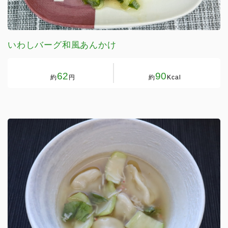
いわしバーグ和風あんかけ
62
90
約
円
約
Kcal