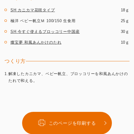
SH カニカマ花咲タイプ
18ｇ
極洋 ベビー帆立Ｍ 100/150 生食用
25ｇ
SH 今すぐ使えるブロッコリー中国産
30ｇ
燦宝夢 和風あんかけのたれ
10ｇ
つくり方
1.解凍したカニカマ、ベビー帆立、ブロッコリーを和風あんかけの
たれで和える。
このページを印刷する