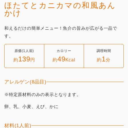
ほたてとカニカマの和風あん
かけ
和えるだけの簡単メニュー！魚介の旨みが広がる一品で
す。
原価(1人前)
カロリー
調理時間
139
49
1
約
円
約
Kcal
約
分
アレルゲン(8品目)
※特定原材料のみの表示となります。
卵、乳、小麦、えび、かに
材料(1人前)