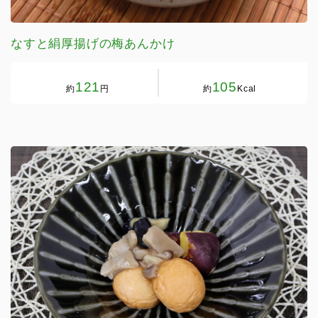
なすと絹厚揚げの梅あんかけ
121
105
約
円
約
Kcal