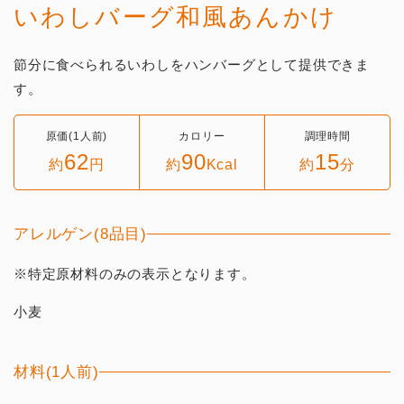
いわしバーグ和風あんかけ
節分に食べられるいわしをハンバーグとして提供できま
す。
原価(1人前)
カロリー
調理時間
62
90
15
約
円
約
Kcal
約
分
アレルゲン(8品目)
※特定原材料のみの表示となります。
小麦
材料(1人前)