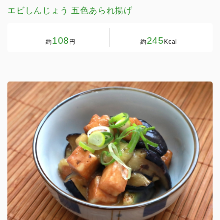
エビしんじょう 五色あられ揚げ
108
245
約
円
約
Kcal