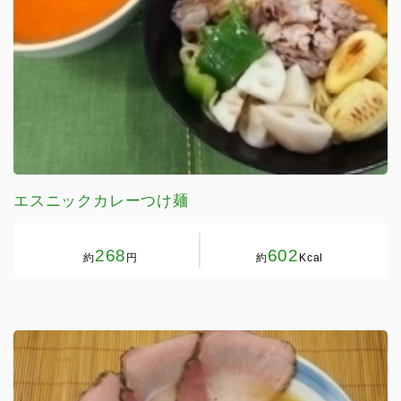
エスニックカレーつけ麺
268
602
約
円
約
Kcal