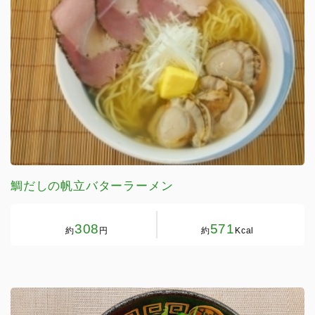
鯛だしの帆立バターラーメン
308
571
約
円
約
Kcal