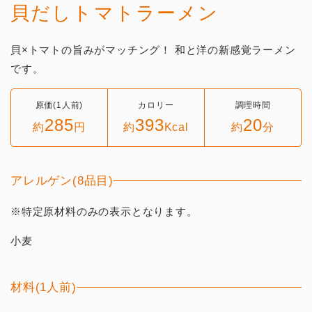
貝だしトマトラーメン
貝×トマトの旨みがマッチング！ 和と洋の新感覚ラーメン
です。
原価(1人前)
カロリー
調理時間
285
393
20
約
円
約
Kcal
約
分
アレルゲン(8品目)
※特定原材料のみの表示となります。
小麦
材料(1人前)