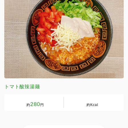
トマト酸辣湯麺
280
約
円
約
Kcal