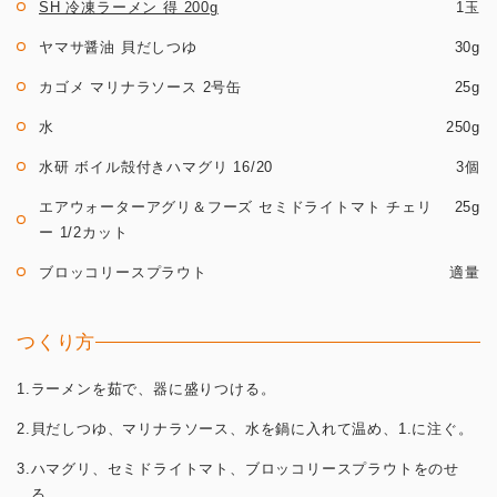
SH 冷凍ラーメン 得 200g
1玉
ヤマサ醤油 貝だしつゆ
30g
カゴメ マリナラソース 2号缶
25g
水
250g
水研 ボイル殻付きハマグリ 16/20
3個
エアウォーターアグリ＆フーズ セミドライトマト チェリ
25g
ー 1/2カット
ブロッコリースプラウト
適量
つくり方
1.ラーメンを茹で、器に盛りつける。
2.貝だしつゆ、マリナラソース、水を鍋に入れて温め、1.に注ぐ。
3.ハマグリ、セミドライトマト、ブロッコリースプラウトをのせ
る。