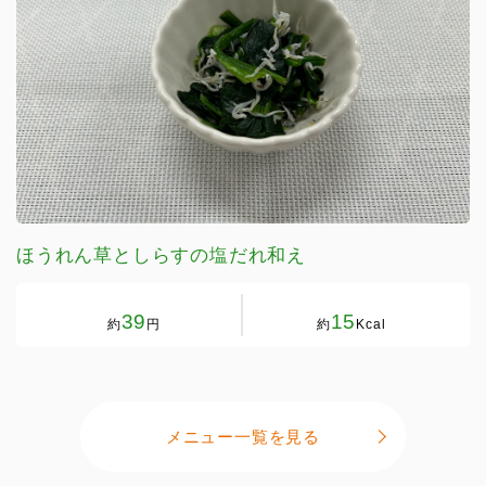
ほうれん草としらすの塩だれ和え
39
15
約
円
約
Kcal
メニュー一覧を見る