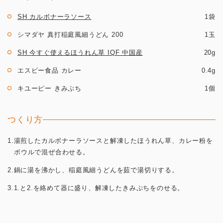
SH カルボナーラソース
1袋
シマダヤ 真打稲庭風細うどん 200
1玉
SH 今すぐ使えるほうれん草 IQF 中国産
20g
エスビー食品 カレー
0.4g
キユーピー きみぷち
1個
つくり方
1.湯煎したカルボナーラソースと解凍したほうれん草、カレー粉を
ボウルで混ぜ合わせる。
2.鍋に湯を沸かし、稲庭風細うどんを茹で湯切りする。
3.1.と2.を絡めて器に盛り、解凍したきみぷちをのせる。