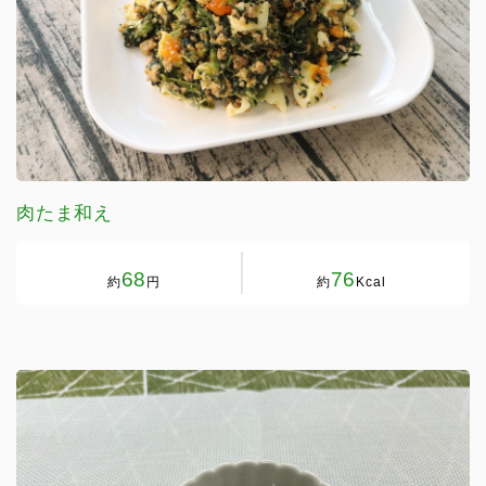
肉たま和え
68
76
約
円
約
Kcal