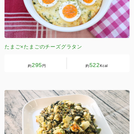
たまご×たまごのチーズグラタン
295
522
約
円
約
Kcal