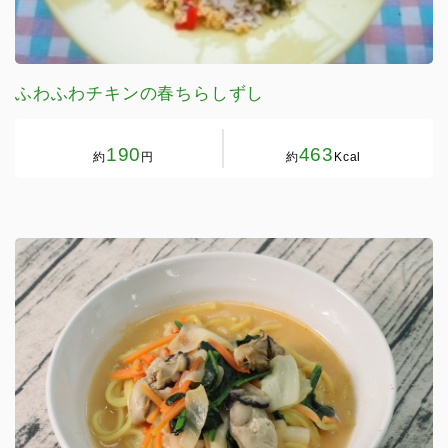
ふわふわチキンの春ちらしずし
190
463
約
円
約
Kcal