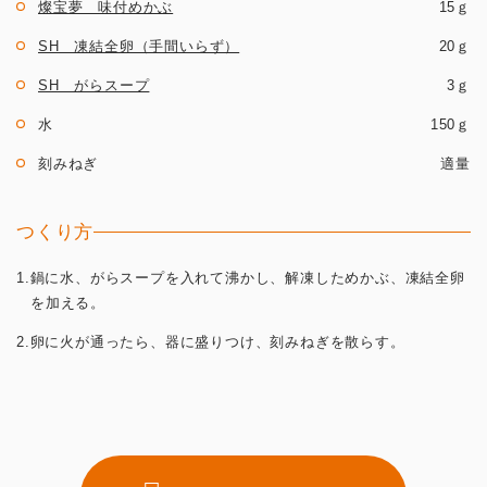
燦宝夢 味付めかぶ
15ｇ
SH 凍結全卵（手間いらず）
20ｇ
SH がらスープ
3ｇ
水
150ｇ
刻みねぎ
適量
つくり方
1.鍋に水、がらスープを入れて沸かし、解凍しためかぶ、凍結全卵
を加える。
2.卵に火が通ったら、器に盛りつけ、刻みねぎを散らす。