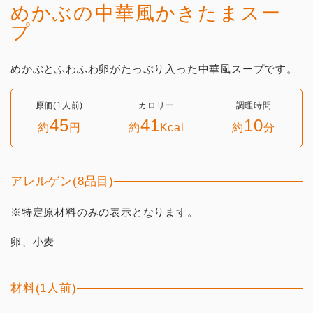
めかぶの中華風かきたまスー
プ
めかぶとふわふわ卵がたっぷり入った中華風スープです。
原価(1人前)
カロリー
調理時間
45
41
10
約
円
約
Kcal
約
分
アレルゲン(8品目)
※特定原材料のみの表示となります。
卵、小麦
材料(1人前)