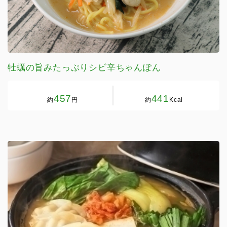
牡蠣の旨みたっぷりシビ辛ちゃんぽん
457
441
約
円
約
Kcal