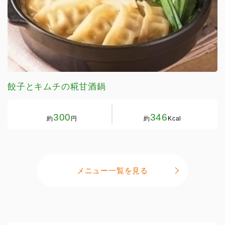
餃子とキムチの糀甘酒鍋
300
346
約
円
約
Kcal
メニュー一覧を見る