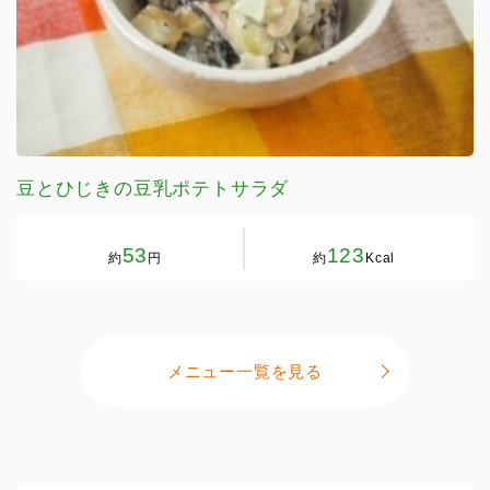
豆とひじきの豆乳ポテトサラダ
53
123
約
円
約
Kcal
メニュー一覧を見る