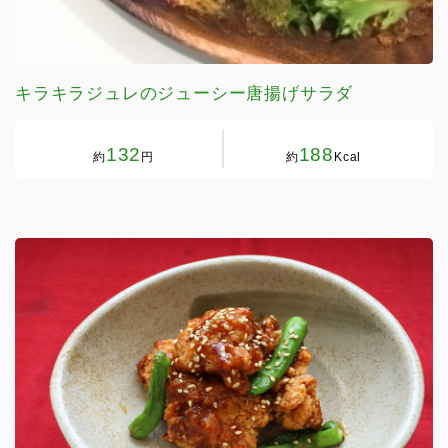
キラキラジュレのジューシー唐揚げサラダ
132
188
約
円
約
Kcal