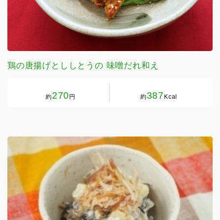
鶏の唐揚げとししとうの 味噌だれ和え
270
387
約
円
約
Kcal