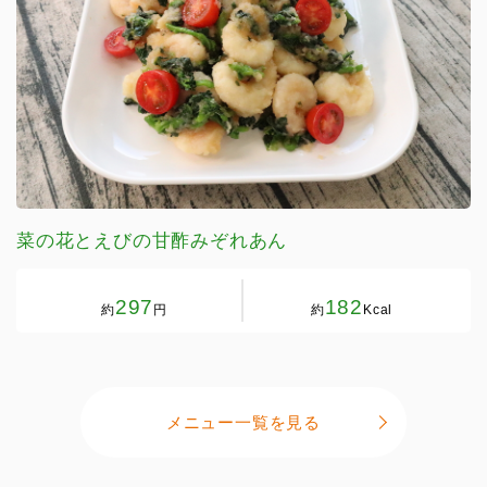
菜の花とえびの甘酢みぞれあん
297
182
約
円
約
Kcal
メニュー一覧を見る