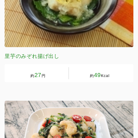
里芋のみぞれ揚げ出し
27
49
約
円
約
Kcal