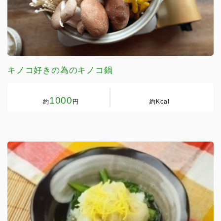
キノコ好きの為のキノコ鍋
1000
約
円
約
Kcal