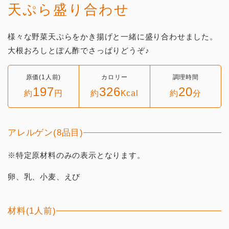
天ぷら盛り合わせ
様々な野菜天ぷらをかき揚げと一緒に盛り合わせました。
大根おろしとぽん酢でさっぱりどうぞ♪
原価(1人前)
カロリー
調理時間
197
326
20
約
円
約
Kcal
約
分
アレルゲン(8品目)
※特定原材料のみの表示となります。
卵、乳、小麦、えび
材料(1人前)