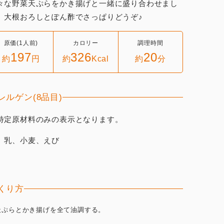
々な野菜天ぷらをかき揚げと一緒に盛り合わせまし
。大根おろしとぽん酢でさっぱりどうぞ♪
原価(1人前)
カロリー
調理時間
197
326
20
約
円
約
Kcal
約
分
レルゲン(8品目)
特定原材料のみの表示となります。
、乳、小麦、えび
くり方
.天ぷらとかき揚げを全て油調する。