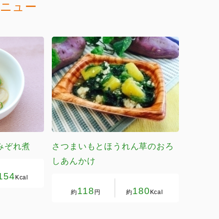
ニュー
みぞれ煮
さつまいもとほうれん草のおろ
しあんかけ
154
Kcal
118
180
約
円
約
Kcal