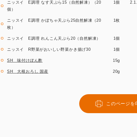
ニッスイ E調理 なす天ぷら15（自然解凍）（20
1個
2
個）
ニッスイ E調理 かぼちゃ天ぷら25自然解凍（20
1枚
枚）
ニッスイ E調理 れんこん天ぷら20（自然解凍）
1個
ニッスイ R野菜がおいしい野菜かき揚げ30
1個
SH 味付けぽん酢
15g
SH 大根おろし 国産
20g
このページを