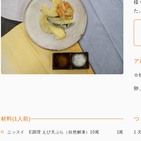
様
た
ア
※
卵
材料(1人前)
つ
ニッスイ E調理 えび天ぷら（自然解凍）10尾
1尾
1