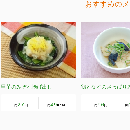
おすすめのメ
里芋のみぞれ揚げ出し
鶏となすのさっぱり
27
49
96
約
円
約
Kcal
約
円
約