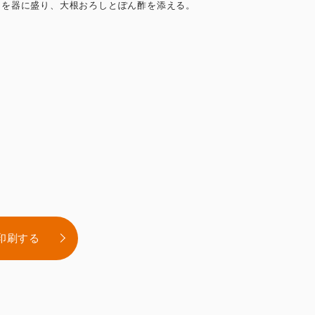
.1.を器に盛り、大根おろしとぽん酢を添える。
印刷する