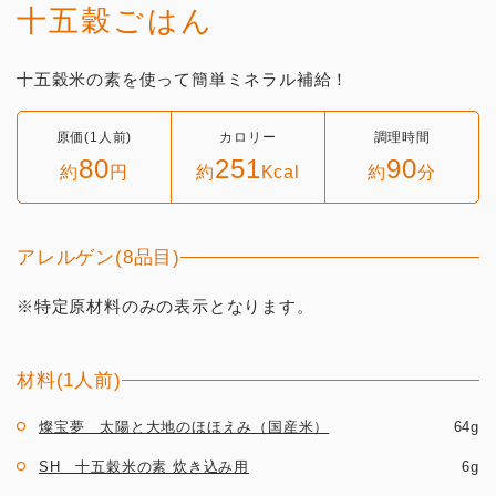
十五穀ごはん
十五穀米の素を使って簡単ミネラル補給！
原価(1人前)
カロリー
調理時間
80
251
90
約
円
約
Kcal
約
分
アレルゲン(8品目)
※特定原材料のみの表示となります。
材料(1人前)
燦宝夢 太陽と大地のほほえみ（国産米）
64g
SH 十五穀米の素 炊き込み用
6g