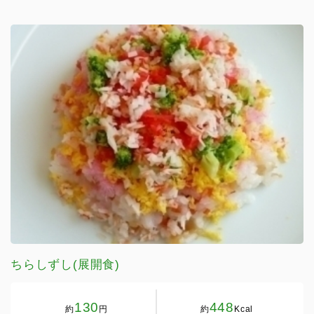
ちらしずし(展開食)
130
448
約
円
約
Kcal