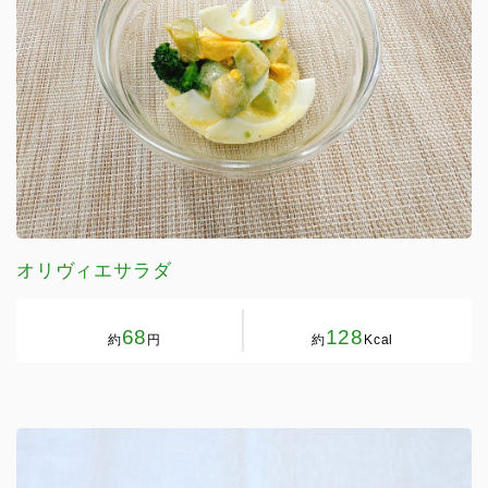
オリヴィエサラダ
68
128
約
円
約
Kcal