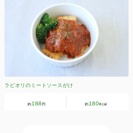
ラビオリのミートソースがけ
188
180
約
円
約
Kcal