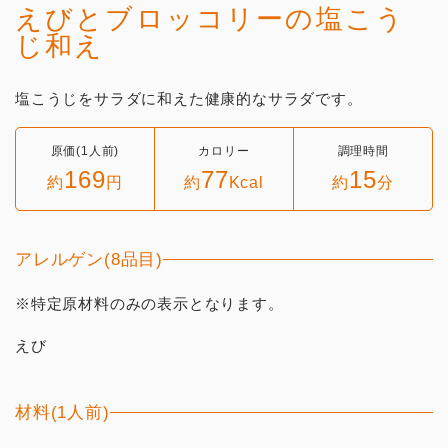
えびとブロッコリーの塩こう
じ和え
塩こうじをサラダに和えた健康的なサラダです。
原価(1人前)
カロリー
調理時間
169
77
15
約
円
約
Kcal
約
分
アレルゲン(8品目)
※特定原材料のみの表示となります。
えび
材料(1人前)