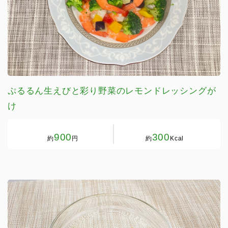
ぷるるん生えびと彩り野菜のレモンドレッシングが
け
900
300
約
円
約
Kcal