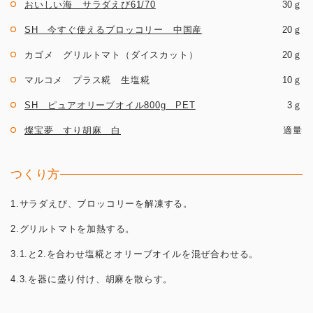
おいしい海 サラダえび61/70
30ｇ
SH 今すぐ使えるブロッコリー 中国産
20ｇ
カゴメ グリルトマト（ダイスカット）
20ｇ
マルコメ プラス糀 生塩糀
10ｇ
SH ピュアオリーブオイル800g PET
3ｇ
燦宝夢 すり胡麻 白
適量
つくり方
1.サラダえび、ブロッコリーを解凍する。
2.グリルトマトを加熱する。
3.1.と2.を合わせ塩糀とオリーブオイルを混ぜ合わせる。
4.3.を器に盛り付け、胡麻を散らす。