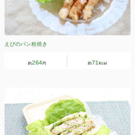
えびのパン粉焼き
264
71
約
円
約
Kcal