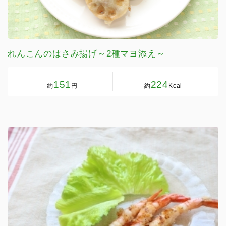
れんこんのはさみ揚げ～2種マヨ添え～
151
224
約
円
約
Kcal