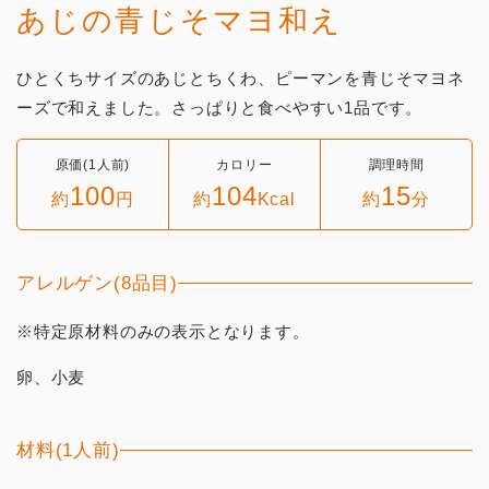
あじの青じそマヨ和え
ひとくちサイズのあじとちくわ、ピーマンを青じそマヨネ
ーズで和えました。さっぱりと食べやすい1品です。
原価(1人前)
カロリー
調理時間
100
104
15
約
円
約
Kcal
約
分
アレルゲン(8品目)
※特定原材料のみの表示となります。
卵、小麦
材料(1人前)