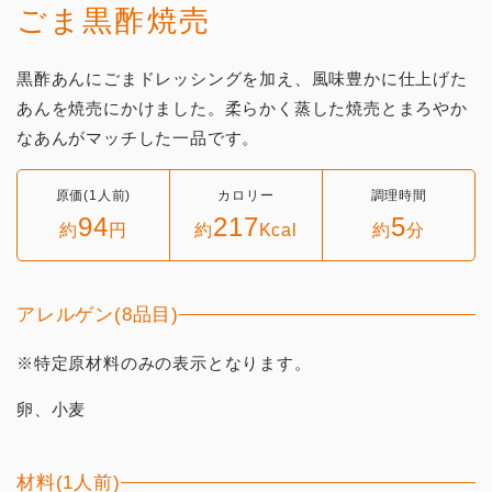
ごま黒酢焼売
黒酢あんにごまドレッシングを加え、風味豊かに仕上げた
あんを焼売にかけました。柔らかく蒸した焼売とまろやか
なあんがマッチした一品です。
原価(1人前)
カロリー
調理時間
94
217
5
約
円
約
Kcal
約
分
アレルゲン(8品目)
※特定原材料のみの表示となります。
卵、小麦
材料(1人前)