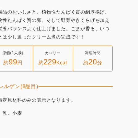
製品のおいしさと、植物性たんぱく質の絹厚揚げ、
物性たんぱく質の卵、そして野菜やきくらげを加え
栄養バランスよく仕上げました。ごまが香る、いつ
とは少し違ったクリーム煮の完成です！
原価(1人前)
カロリー
調理時間
99
229
20
約
円
約
Kcal
約
分
レルゲン(8品目)
特定原材料のみの表示となります。
、乳、小麦