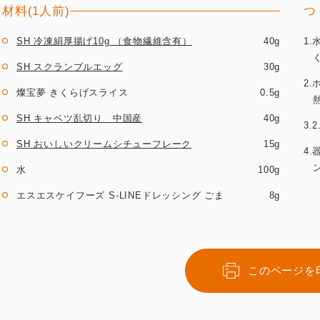
材料(1人前)
つ
SH 冷凍絹厚揚げ10g （食物繊維含有）
40g
1
SH スクランブルエッグ
30g
2
燦宝夢 きくらげスライス
0.5g
SH キャベツ乱切り 中国産
40g
3
SH おいしいクリームシチューフレーク
15g
4
水
100g
エスエスケイフーズ S‐LINEドレッシング ごま
8g
このページを