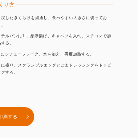
くり方
.水戻したきくらげを湯通し、食べやすい大きさに切ってお
く。
.ホテルパンに1.、絹厚揚げ、キャベツを入れ、スチコンで加
熱する。
.2.にシチューフレーク、水を加え、再度加熱する。
.器に盛り、スクランブルエッグとごまドレッシングをトッピ
ングする。
印刷する