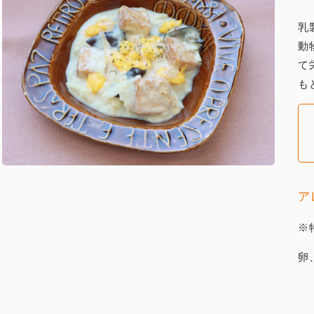
乳
動
て
も
ア
※
卵