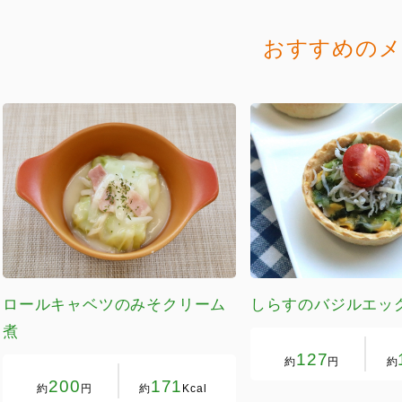
おすすめのメ
ロールキャベツのみそクリーム
しらすのバジルエッ
煮
127
約
円
約
200
171
約
円
約
Kcal