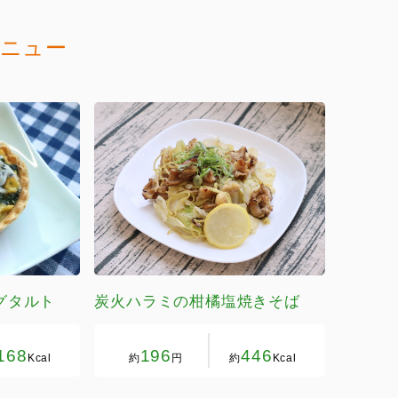
ニュー
グタルト
炭火ハラミの柑橘塩焼きそば
168
196
446
Kcal
約
円
約
Kcal