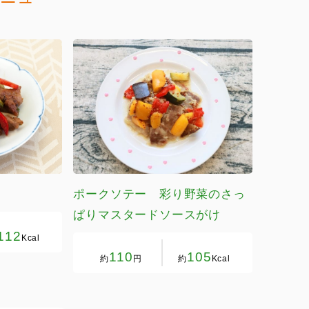
ポークソテー 彩り野菜のさっ
ぱりマスタードソースがけ
112
Kcal
110
105
約
円
約
Kcal