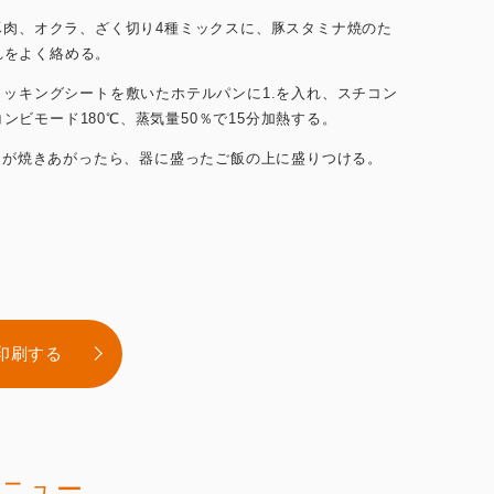
.豚肉、オクラ、ざく切り4種ミックスに、豚スタミナ焼のた
れをよく絡める。
.クッキングシートを敷いたホテルパンに1.を入れ、スチコン
コンビモード180℃、蒸気量50％で15分加熱する。
.2.が焼きあがったら、器に盛ったご飯の上に盛りつける。
印刷する
ニュー