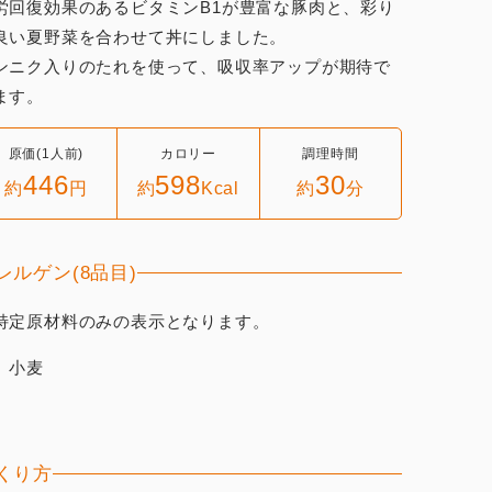
労回復効果のあるビタミンB1が豊富な豚肉と、彩り
良い夏野菜を合わせて丼にしました。
ンニク入りのたれを使って、吸収率アップが期待で
ます。
原価(1人前)
カロリー
調理時間
446
598
30
約
円
約
Kcal
約
分
レルゲン(8品目)
特定原材料のみの表示となります。
、小麦
くり方