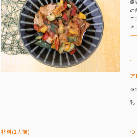
疲
の
ニ
き
ア
※
乳
材料(1人前)
つ