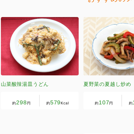
山菜酸辣湯皿うどん
夏野菜の夏越し炒め
298
579
107
約
円
約
Kcal
約
円
約