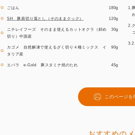
ごはん
180g
1
SH 豚肩切り落とし（そのままクック）
120g
2
ニチレイフーズ そのまま使えるカットオクラ（斜め
30g
切り）中国産
3
カゴメ 自然解凍で使えるざく切り４種ミックス イ
90g
タリア産
エバラ e-Gold 豚スタミナ焼のたれ
45g
このページを
おすすめのメ