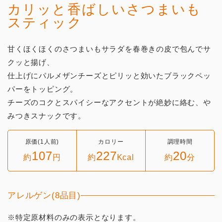
カリッと香ばしいさつまいも
スティック
甘くほくほくのさつまいもサラダを春巻きの皮で包んでサ
クッと揚げ、
仕上げにパルメザンチーズとピリッと効いたブラックペッ
パーをトッピング。
チーズのコクとスパイシーなアクセントが絶妙に絡む、や
みつきスナックです。
原価(1人前)
カロリー
調理時間
107
227
20
約
円
約
Kcal
約
分
アレルゲン(8品目)
※特定原材料のみの表示となります。