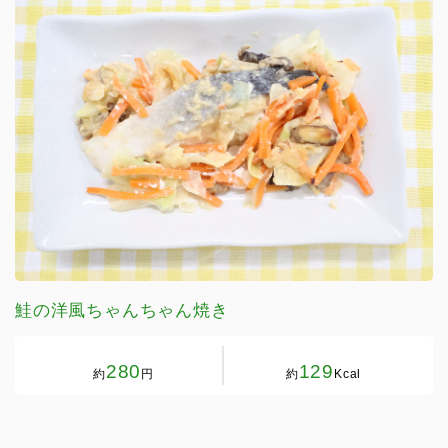
鮭の洋風ちゃんちゃん焼き
280
129
約
円
約
Kcal