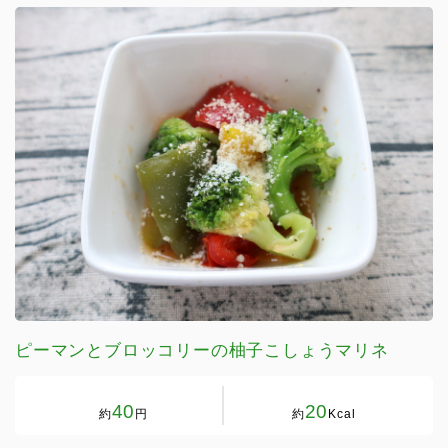
ピーマンとブロッコリーの柚子こしょうマリネ
40
20
約
円
約
Kcal