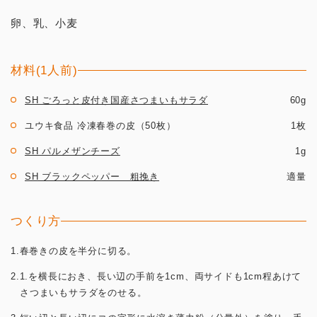
卵、乳、小麦
材料(1人前)
SH ごろっと皮付き国産さつまいもサラダ
60g
ユウキ食品 冷凍春巻の皮（50枚）
1枚
SH パルメザンチーズ
1g
SH ブラックペッパー 粗挽き
適量
つくり方
1.春巻きの皮を半分に切る。
2.1.を横長におき、長い辺の手前を1cm、両サイドも1cm程あけて
さつまいもサラダをのせる。