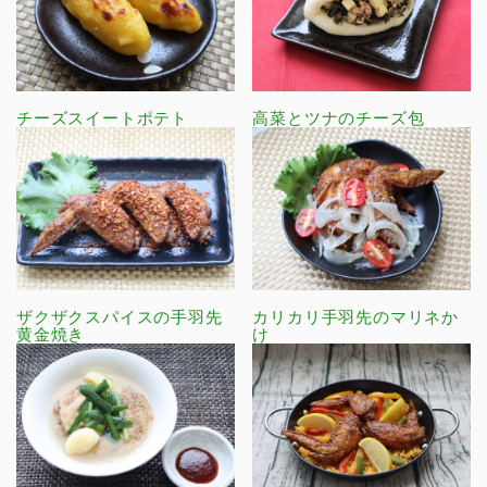
チーズスイートポテト
高菜とツナのチーズ包
ザクザクスパイスの手羽先
カリカリ手羽先のマリネか
黄金焼き
け