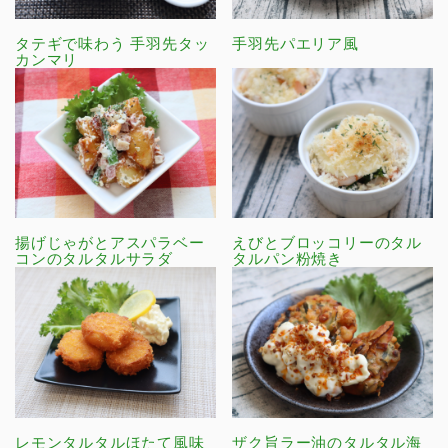
タテギで味わう 手羽先タッ
手羽先パエリア風
カンマリ
揚げじゃがとアスパラベー
えびとブロッコリーのタル
コンのタルタルサラダ
タルパン粉焼き
レモンタルタルほたて風味
ザク旨ラー油のタルタル海