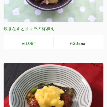
焼きなすとオクラの梅和え
108
30
約
円
約
Kcal