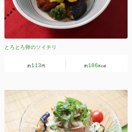
とろとろ卵のソイチリ
113
186
約
円
約
Kcal