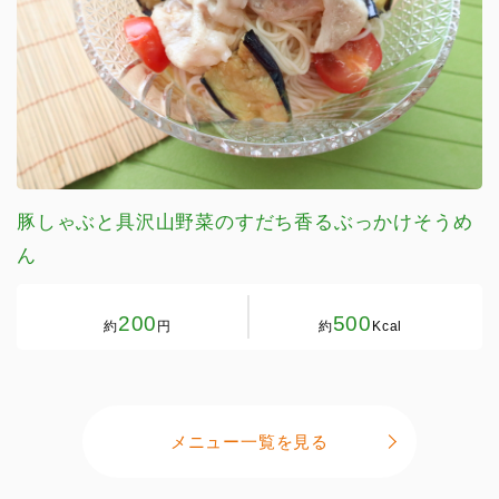
豚しゃぶと具沢山野菜のすだち香るぶっかけそうめ
ん
200
500
約
円
約
Kcal
メニュー一覧を見る