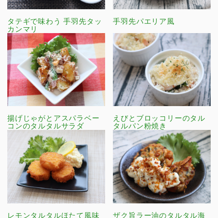
タテギで味わう 手羽先タッ
手羽先パエリア風
カンマリ
揚げじゃがとアスパラベー
えびとブロッコリーのタル
コンのタルタルサラダ
タルパン粉焼き
レモンタルタルほたて風味
ザク旨ラー油のタルタル海