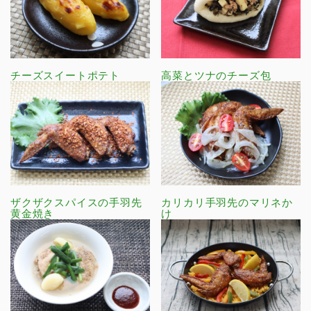
チーズスイートポテト
高菜とツナのチーズ包
ザクザクスパイスの手羽先
カリカリ手羽先のマリネか
黄金焼き
け