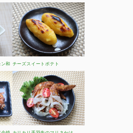
モン和
チーズスイートポテト
黄金焼
カリカリ手羽先のマリネかけ