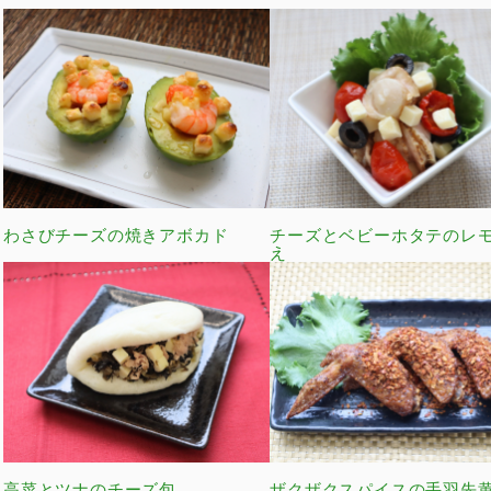
わさびチーズの焼きアボカド
チーズとベビーホタテのレ
え
高菜とツナのチーズ包
ザクザクスパイスの手羽先