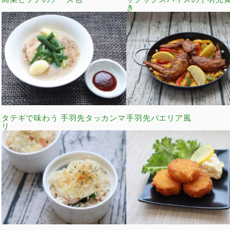
き
タテギで味わう 手羽先タッカンマ
手羽先パエリア風
リ