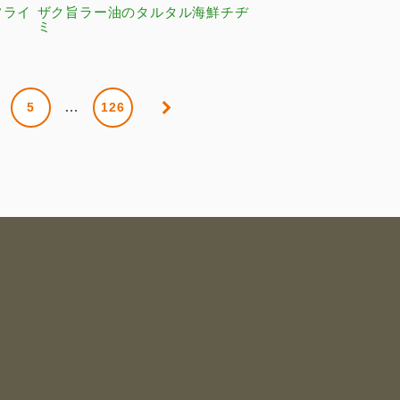
フライ
ザク旨ラー油のタルタル海鮮チヂ
ミ
…
5
126