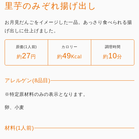
里芋のみぞれ揚げ出し
お月見だんごをイメージした一品。あっさり食べられる揚
げ出しに仕上げました。
原価(1人前)
カロリー
調理時間
27
49
10
約
円
約
Kcal
約
分
アレルゲン(8品目)
※特定原材料のみの表示となります。
卵、小麦
材料(1人前)