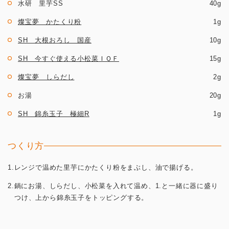
水研 里芋SS
40g
燦宝夢 かたくり粉
1g
SH 大根おろし 国産
10g
SH 今すぐ使える小松菜ＩＱＦ
15g
燦宝夢 しらだし
2g
お湯
20g
SH 錦糸玉子 極細R
1g
つくり方
1.レンジで温めた里芋にかたくり粉をまぶし、油で揚げる。
2.鍋にお湯、しらだし、小松菜を入れて温め、1.と一緒に器に盛り
つけ、上から錦糸玉子をトッピングする。