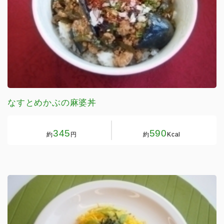
なすとめかぶの麻婆丼
345
590
約
円
約
Kcal