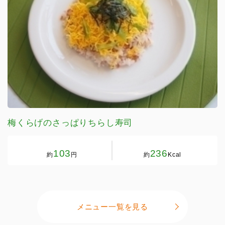
梅くらげのさっぱりちらし寿司
103
236
約
円
約
Kcal
メニュー一覧を見る