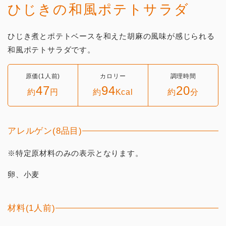
ひじきの和風ポテトサラダ
ひじき煮とポテトベースを和えた胡麻の風味が感じられる
和風ポテトサラダです。
原価(1人前)
カロリー
調理時間
47
94
20
約
円
約
Kcal
約
分
アレルゲン(8品目)
※特定原材料のみの表示となります。
卵、小麦
材料(1人前)