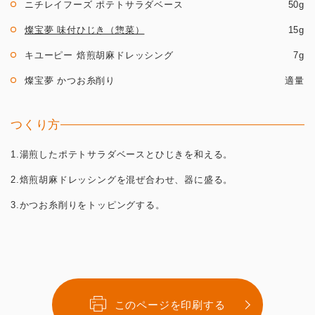
ニチレイフーズ ポテトサラダベース
50g
燦宝夢 味付ひじき（惣菜）
15g
キユーピー 焙煎胡麻ドレッシング
7g
燦宝夢 かつお糸削り
適量
つくり方
1.湯煎したポテトサラダベースとひじきを和える。
2.焙煎胡麻ドレッシングを混ぜ合わせ、器に盛る。
3.かつお糸削りをトッピングする。
このページを印刷する