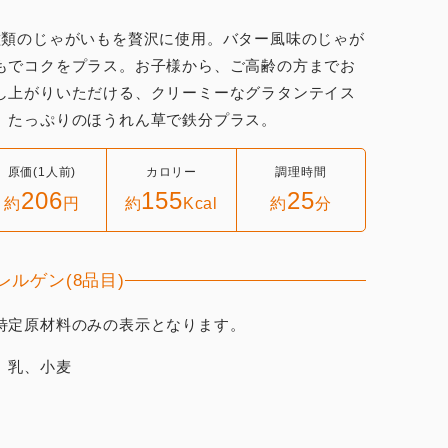
種類のじゃがいもを贅沢に使用。バター風味のじゃが
もでコクをプラス。お子様から、ご高齢の方までお
し上がりいただける、クリーミーなグラタンテイス
。たっぷりのほうれん草で鉄分プラス。
原価(1人前)
カロリー
調理時間
206
155
25
約
円
約
Kcal
約
分
レルゲン(8品目)
特定原材料のみの表示となります。
、乳、小麦