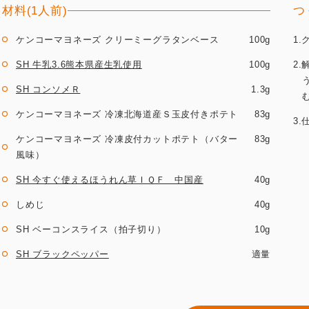
材料(1人前)
つ
ケンコーマヨネーズ クリーミーグラタンベース
100g
1
SH 牛乳3.6熊本県産生乳使用
100g
2
SH コンソメＲ
1.3g
ケンコーマヨネーズ 冷凍北海道産Ｓ玉皮付きポテト
83g
3
ケンコーマヨネーズ 冷凍皮付カットポテト（バター
83g
風味）
SH 今すぐ使えるほうれん草ＩＱＦ 中国産
40g
しめじ
40g
SH ベーコンスライス（拍子切り）
10g
SH ブラックペッパー
適量