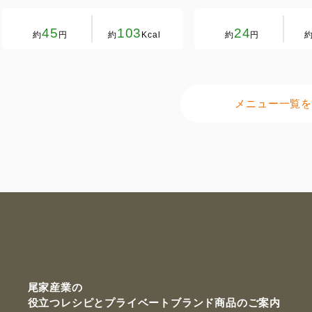
45
103
24
約
円
約
Kcal
約
円
メニュー一覧を
尾家産業の
役立つレシピと
プライベートブランド商品のご案内