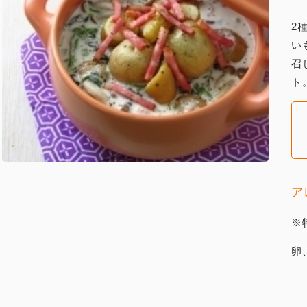
2
い
召
ト
ア
※
卵