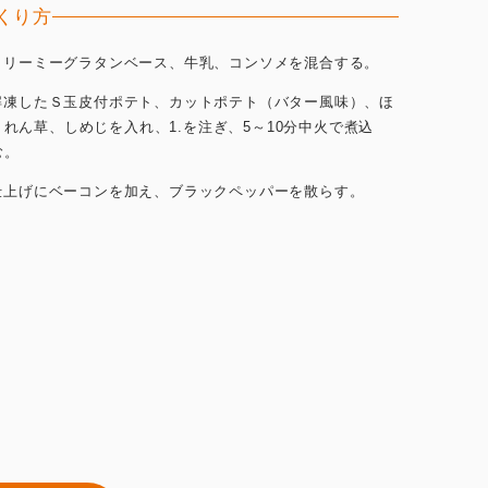
くり方
.クリーミーグラタンベース、牛乳、コンソメを混合する。
.解凍したＳ玉皮付ポテト、カットポテト（バター風味）、ほ
うれん草、しめじを入れ、1.を注ぎ、5～10分中火で煮込
む。
.仕上げにベーコンを加え、ブラックペッパーを散らす。