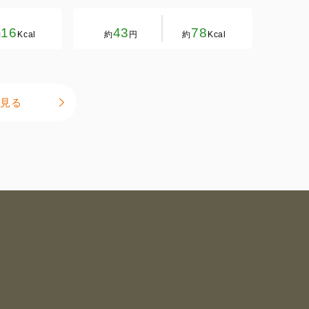
16
43
78
約
Kcal
約
円
約
Kcal
見る