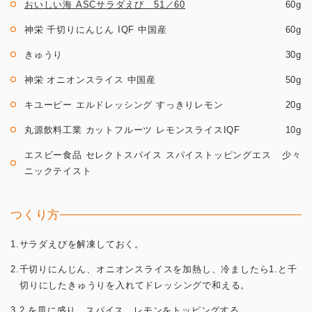
おいしい海 ASCサラダえび 51／60
60g
神栄 千切りにんじん IQF 中国産
60g
きゅうり
30g
神栄 オニオンスライス 中国産
50g
キユーピー エルドレッシング すっきりレモン
20g
丸源飲料工業 カットフルーツ レモンスライスIQF
10g
エスビー食品 セレクトスパイス スパイストッピングエス
少々
ニックテイスト
つくり方
1.サラダえびを解凍しておく。
2.千切りにんじん、オニオンスライスを加熱し、冷ましたら1.と千
切りにしたきゅうりを入れてドレッシングで和える。
3.2.を皿に盛り、スパイス、レモンをトッピングする。