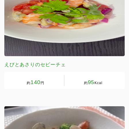
えびとあさりのセビーチェ
140
95
約
円
約
Kcal