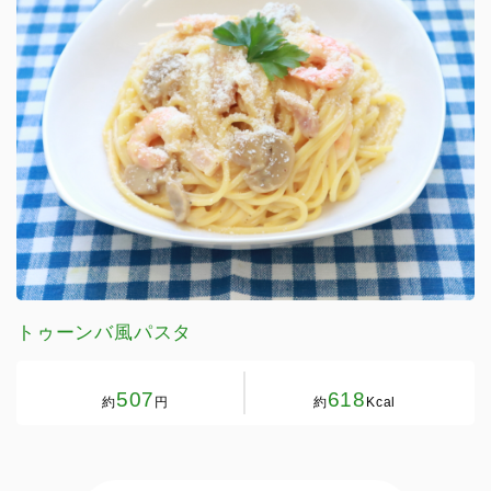
トゥーンバ風パスタ
507
618
約
円
約
Kcal