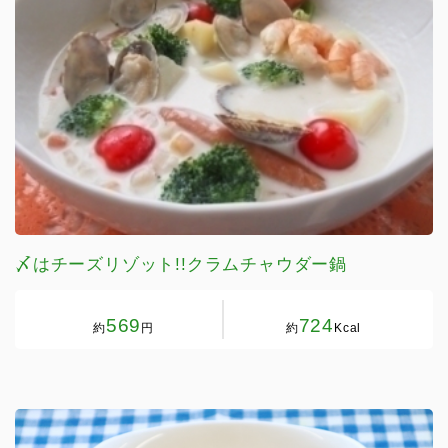
〆はチーズリゾット!!クラムチャウダー鍋
569
724
約
円
約
Kcal