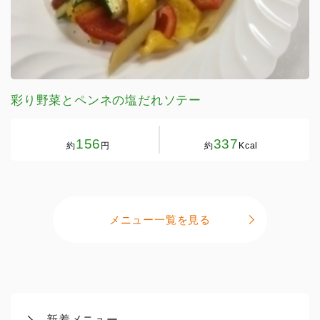
彩り野菜とペンネの塩だれソテー
156
337
約
円
約
Kcal
メニュー一覧を見る
新着メニュー