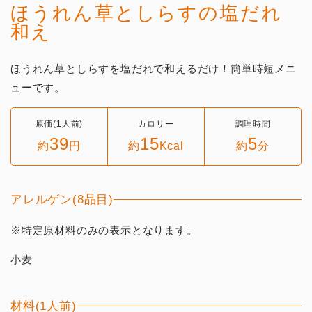
ほうれん草としらすの塩だれ
和え
ほうれん草としらすを塩だれで和えるだけ！簡単時短メニ
ューです。
原価(1人前)
カロリー
調理時間
39
15
5
約
円
約
Kcal
約
分
アレルゲン(8品目)
※特定原材料のみの表示となります。
小麦
材料(1人前)