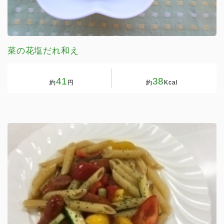
菜の花塩だれ和え
41
38
約
円
約
Kcal