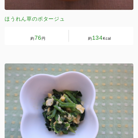
ほうれん草のポタージュ
76
134
約
円
約
Kcal