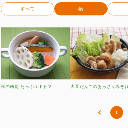
すべて
鍋
秋の味覚 たっぷりポトフ
大豆だんごのあっさりみぞ
1