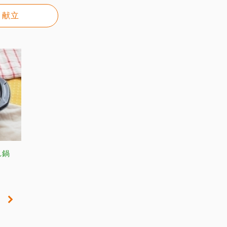
献立
れ鍋