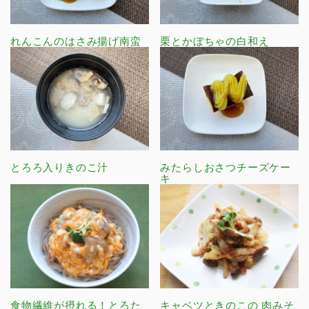
れんこんのはさみ揚げ南蛮
栗とかぼちゃの白和え
とろろ入りきのこ汁
みたらしおさつチーズケー
キ
食物繊維が摂れる！とろた
キャベツときのこの 肉みそ