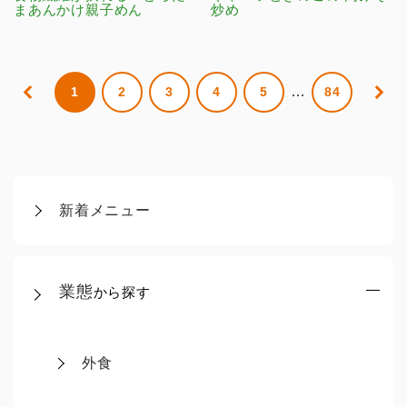
まあんかけ親子めん
炒め
…
1
2
3
4
5
84
新着メニュー
業態
から探す
外食