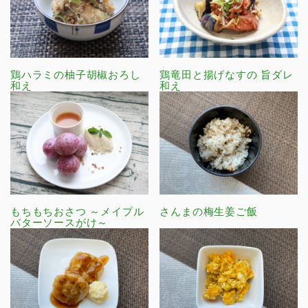
鶏ハラミの柚子胡椒おろし
鶏竜田と揚げなすの 旨ダレ
和え
和え
もちもちおさつ ～メイプル
さんまの梅生姜ご飯
バターソースがけ～