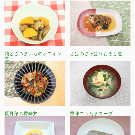
鶏とさつまいものオニオン
さばのさっぱりおろし煮
煮
夏野菜の香味丼
香味ニラたまスープ