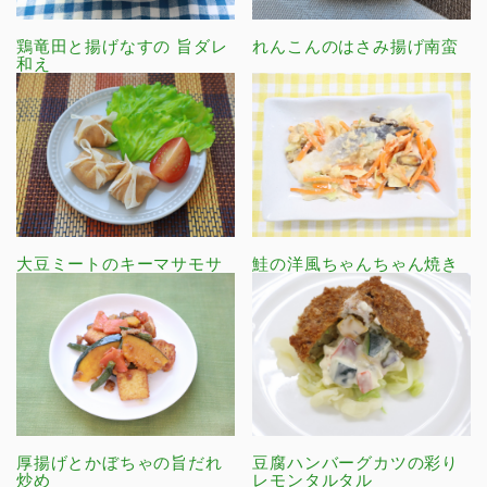
鶏竜田と揚げなすの 旨ダレ
れんこんのはさみ揚げ南蛮
和え
大豆ミートのキーマサモサ
鮭の洋風ちゃんちゃん焼き
厚揚げとかぼちゃの旨だれ
豆腐ハンバーグカツの彩り
炒め
レモンタルタル