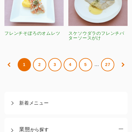
フレンチそぼろのオムレツ
スケソウダラのフレンチバ
ターソースがけ
…
1
2
3
4
5
27
新着メニュー
業態
から探す