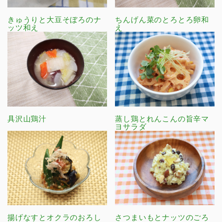
きゅうりと大豆そぼろのナ
ちんげん菜のとろとろ卵和
ッツ和え
え
具沢山鶏汁
蒸し鶏とれんこんの旨辛マ
ヨサラダ
揚げなすとオクラのおろし
さつまいもとナッツのごろ