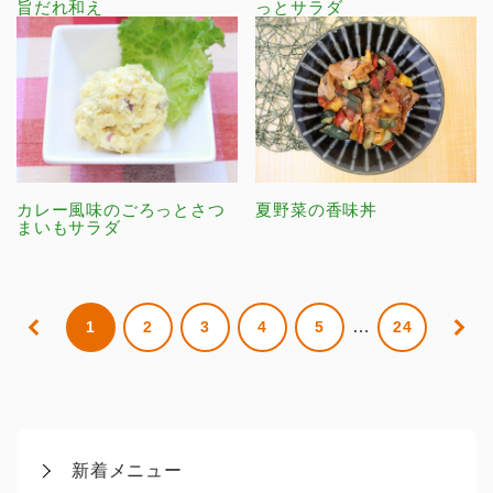
旨だれ和え
っとサラダ
カレー風味のごろっとさつ
夏野菜の香味丼
まいもサラダ
…
1
2
3
4
5
24
新着メニュー