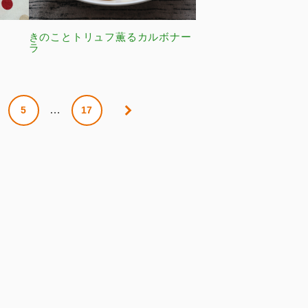
きのことトリュフ薫るカルボナー
ラ
…
5
17