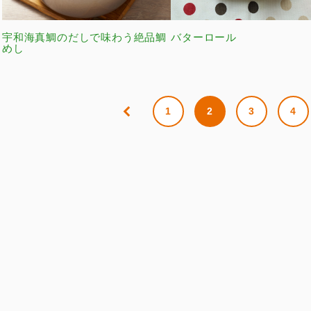
宇和海真鯛のだしで味わう絶品鯛
バターロール
めし
1
2
3
4