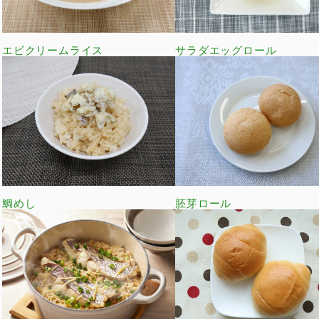
エビクリームライス
サラダエッグロール
鯛めし
胚芽ロール