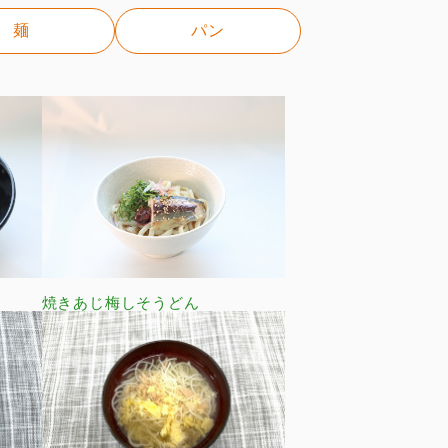
麺
パン
焼きあじ梅しそうどん