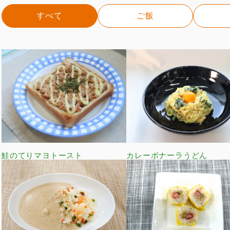
すべて
ご飯
鮭のてりマヨトースト
カレーボナーラうどん