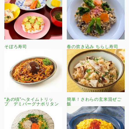
そぼろ寿司
春の炊き込み ちらし寿司
“あの頃”へタイムトリッ
簡単！さわらの玄米混ぜご
プ デミバーグナポリタン
飯