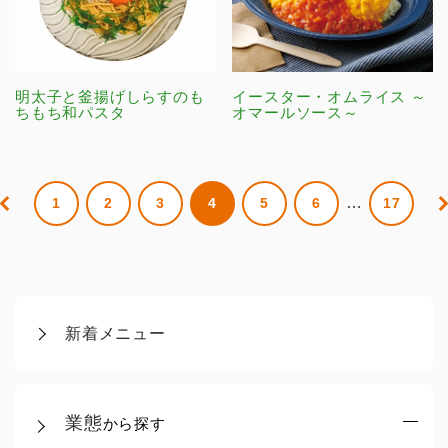
明太子と釜揚げしらすのも
イースター・オムライス ～
ちもち和パスタ
オマールソース～
…
1
2
3
4
5
6
17
新着メニュー
業態
から探す