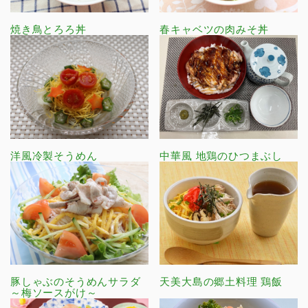
焼き鳥とろろ丼
春キャベツの肉みそ丼
洋風冷製そうめん
中華風 地鶏のひつまぶし
豚しゃぶのそうめんサラダ
天美大島の郷土料理 鶏飯
～梅ソースがけ～