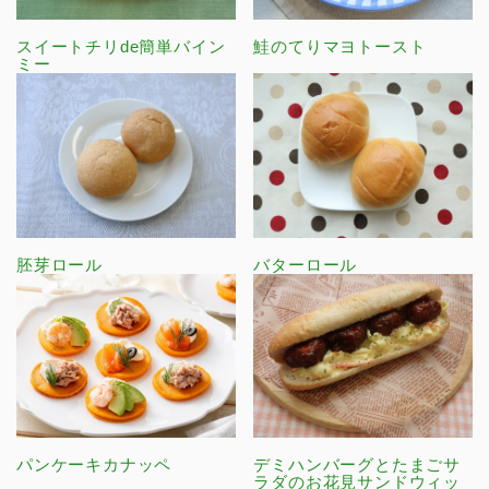
スイートチリde簡単バイン
鮭のてりマヨトースト
ミー
胚芽ロール
バターロール
パンケーキカナッペ
デミハンバーグとたまごサ
ラダのお花見サンドウィッ