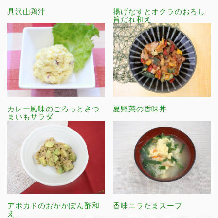
具沢山鶏汁
揚げなすとオクラのおろし
旨だれ和え
カレー風味のごろっとさつ
夏野菜の香味丼
まいもサラダ
アボカドのおかかぽん酢和
香味ニラたまスープ
え