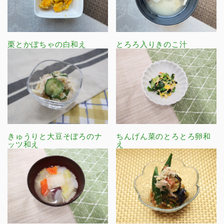
栗とかぼちゃの白和え
とろろ入りきのこ汁
きゅうりと大豆そぼろのナ
ちんげん菜のとろとろ卵和
ッツ和え
え