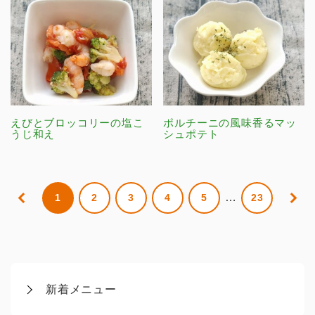
えびとブロッコリーの塩こ
ポルチーニの風味香るマッ
うじ和え
シュポテト
…
1
2
3
4
5
23
新着メニュー