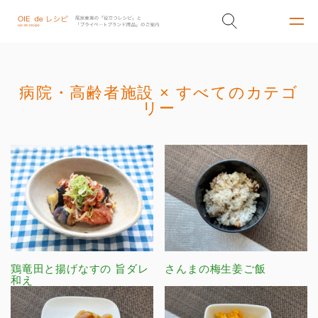
病院・高齢者施設 × すべてのカテゴ
リー
鶏竜田と揚げなすの 旨ダレ
さんまの梅生姜ご飯
和え