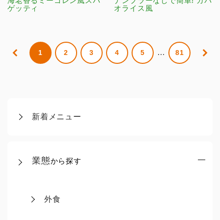
海老香るミーゴレン風スパ
ナンプラーなしで簡単! ガパ
ゲッティ
オライス風
…
1
2
3
4
5
81
新着メニュー
業態
から探す
外食