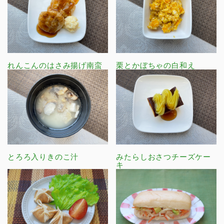
れんこんのはさみ揚げ南蛮
栗とかぼちゃの白和え
とろろ入りきのこ汁
みたらしおさつチーズケー
キ