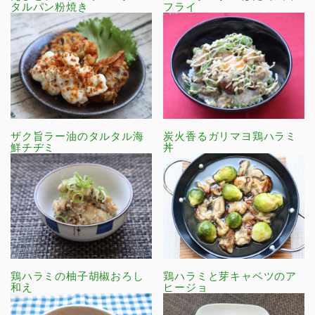
タルパン粉焼き
フライ
ザク旨ラー油のタルタル海
炭火香るガリマヨ鶏ハラミ
鮮チヂミ
丼
鶏ハラミの柚子胡椒おろし
鶏ハラミと芽キャベツのア
和え
ヒージョ