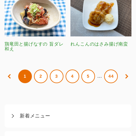
鶏竜田と揚げなすの 旨ダレ
れんこんのはさみ揚げ南蛮
和え
…
1
2
3
4
5
44
新着メニュー