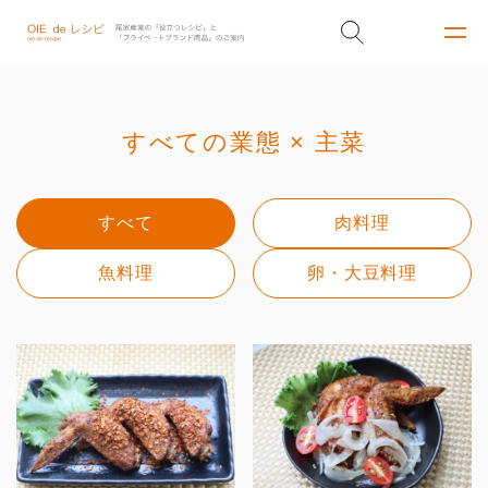
すべての業態 × 主菜
すべて
肉料理
魚料理
卵・大豆料理