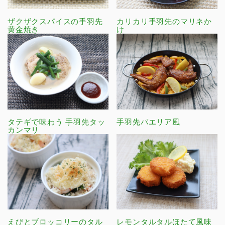
ザクザクスパイスの手羽先
カリカリ手羽先のマリネか
黄金焼き
け
タテギで味わう 手羽先タッ
手羽先パエリア風
カンマリ
えびとブロッコリーのタル
レモンタルタルほたて風味