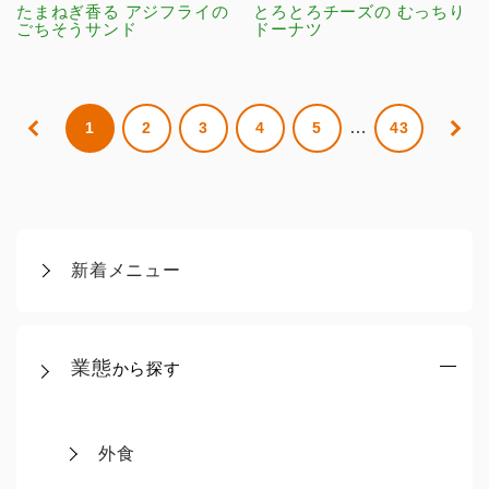
たまねぎ香る アジフライの
とろとろチーズの むっちり
ごちそうサンド
ドーナツ
…
1
2
3
4
5
43
新着メニュー
業態
から探す
外食