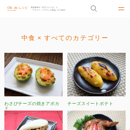
中食 × すべてのカテゴリー
わさびチーズの焼きアボカ
チーズスイートポテト
ド