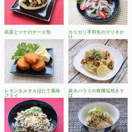
高菜とツナのチーズ包
カリカリ手羽先のマリネか
け
レモンタルタルほたて風味
炭火ハラミの柑橘塩焼きそ
フライ
ば