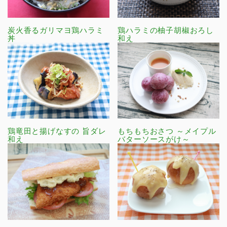
炭火香るガリマヨ鶏ハラミ
鶏ハラミの柚子胡椒おろし
丼
和え
鶏竜田と揚げなすの 旨ダレ
もちもちおさつ ～メイプル
和え
バターソースがけ～