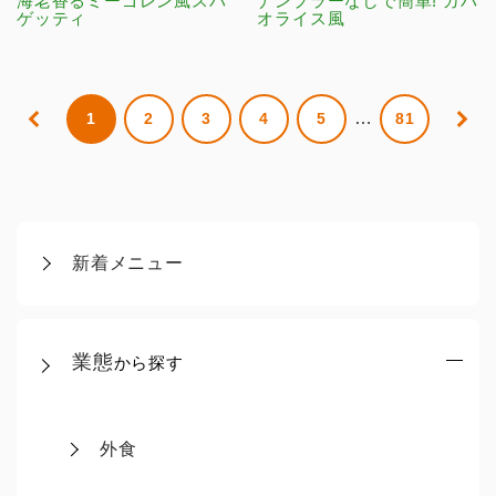
海老香るミーゴレン風スパ
ナンプラーなしで簡単! ガパ
ゲッティ
オライス風
…
1
2
3
4
5
81
新着メニュー
業態
から探す
外食