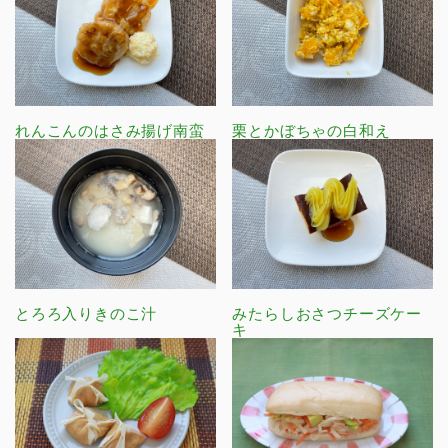
れんこんのはさみ揚げ南蛮
栗とかぼちゃの白和え
とろろ入りきのこ汁
みたらしおさつチーズケー
キ