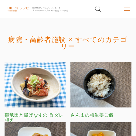
病院・高齢者施設 × すべてのカテゴ
リー
鶏竜田と揚げなすの 旨ダレ
さんまの梅生姜ご飯
和え