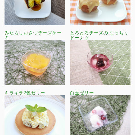
みたらしおさつチーズケー
とろとろチーズの むっちり
キ
ドーナツ
キラキラ2色ゼリー
白玉ゼリー