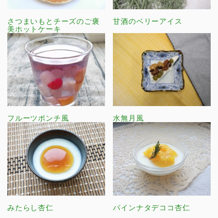
さつまいもとチーズのご褒
甘酒のベリーアイス
美ホットケーキ
フルーツポンチ風
水無月風
みたらし杏仁
パインナタデココ杏仁