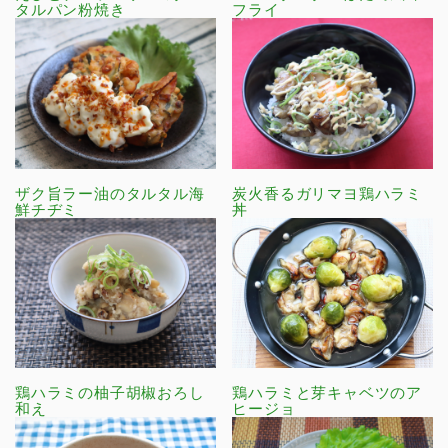
タルパン粉焼き
フライ
ザク旨ラー油のタルタル海
炭火香るガリマヨ鶏ハラミ
鮮チヂミ
丼
鶏ハラミの柚子胡椒おろし
鶏ハラミと芽キャベツのア
和え
ヒージョ