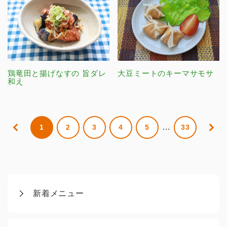
鶏竜田と揚げなすの 旨ダレ
大豆ミートのキーマサモサ
和え
…
1
2
3
4
5
33
新着メニュー