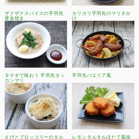
ザクザクスパイスの手羽先
カリカリ手羽先のマリネか
黄金焼き
け
タテギで味わう 手羽先タッ
手羽先パエリア風
カンマリ
えびとブロッコリーのタル
レモンタルタルほたて風味