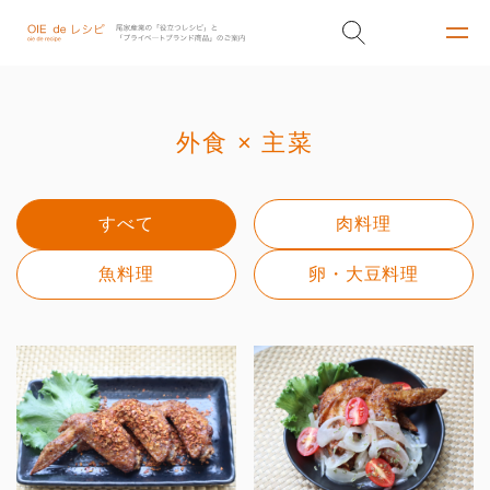
外食 × 主菜
すべて
肉料理
魚料理
卵・大豆料理