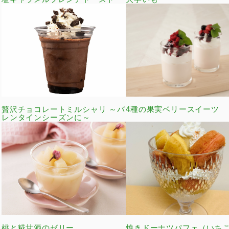
贅沢チョコレートミルシャリ ～バ
4種の果実ベリースイーツ
レンタインシーズンに～
桃と糀甘酒のゼリー
焼きドーナツパフェ（いち