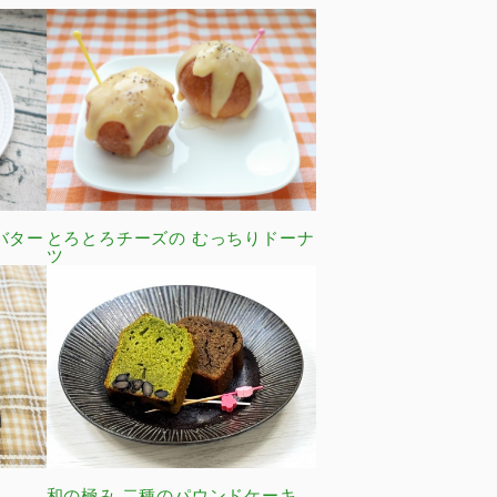
バター
とろとろチーズの むっちりドーナ
ツ
和の極み 二種のパウンドケーキ