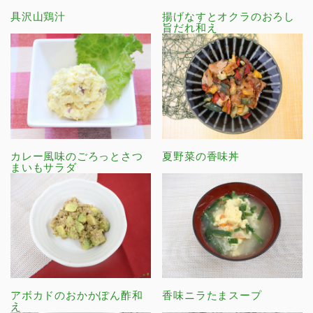
具沢山鶏汁
揚げなすとオクラのおろし
旨だれ和え
カレー風味のごろっとさつ
夏野菜の香味丼
まいもサラダ
アボカドのおかかぽん酢和
香味ニラたまスープ
え