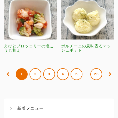
えびとブロッコリーの塩こ
ポルチーニの風味香るマッ
うじ和え
シュポテト
…
1
2
3
4
5
23
新着メニュー