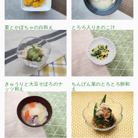
栗とかぼちゃの白和え
とろろ入りきのこ汁
きゅうりと大豆そぼろのナ
ちんげん菜のとろとろ卵和
ッツ和え
え